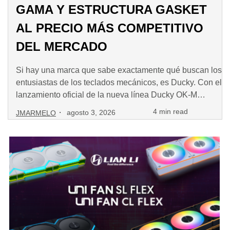
GAMA Y ESTRUCTURA GASKET
AL PRECIO MÁS COMPETITIVO
DEL MERCADO
Si hay una marca que sabe exactamente qué buscan los
entusiastas de los teclados mecánicos, es Ducky. Con el
lanzamiento oficial de la nueva línea Ducky OK-M
Series, la marca establece un nuevo estándar en la
·
4 min read
agosto 3, 2026
JMARMELO
industria: ofrecer características premium de
construcción y acústica —normalmente reservadas a
teclados personalizados de precios elevados— a un
precio […]