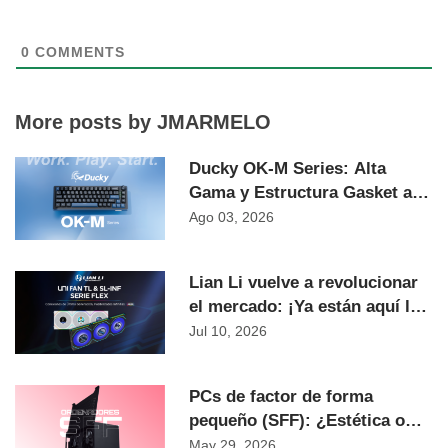
0
COMMENTS
More posts by JMARMELO
Ducky OK-M Series: Alta
Gama y Estructura Gasket al
Precio Más Competitivo del
Ago 03, 2026
Mercado
Lian Li vuelve a revolucionar
el mercado: ¡Ya están aquí las
nuevas gamas SL INF, TL y las
Jul 10, 2026
versiones LCD!
PCs de factor de forma
pequeño (SFF): ¿Estética o
función?
May 29, 2026