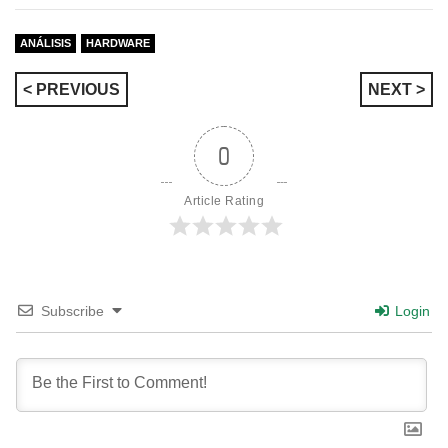
ANÁLISIS
HARDWARE
Navegación
< PREVIOUS
NEXT >
de
0
entradas
Article Rating
Subscribe
Login