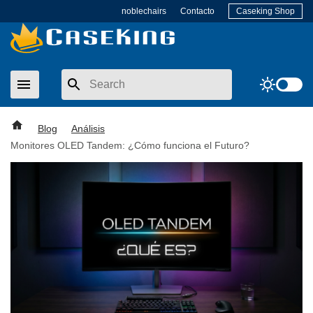
Skip
noblechairs
Contacto
Caseking Shop
to
content
menu
sunny
Blog
Análisis
Monitores OLED Tandem: ¿Cómo funciona el Futuro?