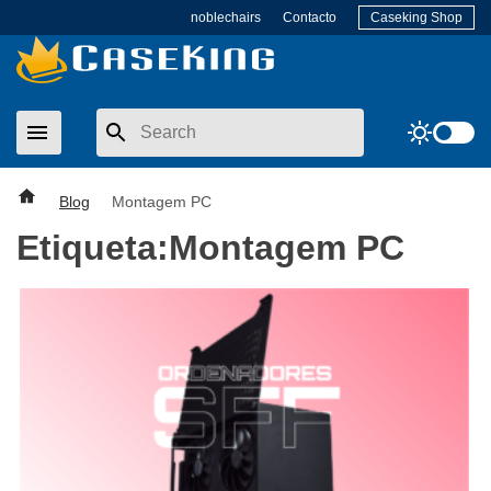
Skip
noblechairs
Contacto
Caseking Shop
to
content
menu
sunny
Blog
Montagem PC
Etiqueta:
Montagem PC