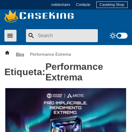
Skip
noblechairs
Contacto
Caseking Shop
to
content
menu
sunny
Blog
Performance Extrema
Performance
Etiqueta:
Extrema