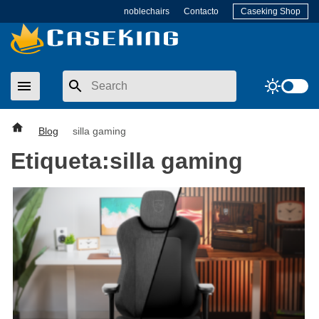
Skip
noblechairs
Contacto
Caseking Shop
to
content
menu
sunny
Blog
silla gaming
Etiqueta:
silla gaming